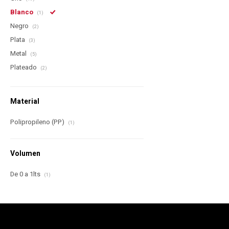
Blanco
(1)
Negro
(2)
Plata
(3)
Metal
(5)
Plateado
(2)
Material
Polipropileno (PP)
(1)
Volumen
De 0 a 1lts
(1)