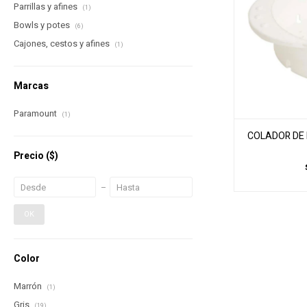
Parrillas y afines
(1)
Bowls y potes
(6)
Cajones, cestos y afines
(1)
Marcas
Paramount
(1)
COLADOR DE
Precio
($)
OK
Color
Marrón
(1)
Gris
(19)