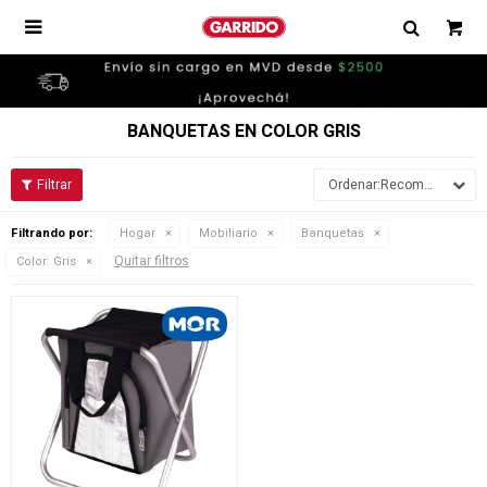

BANQUETAS EN COLOR GRIS
Recomendados
Filtrando por:
Hogar
Mobiliario
Banquetas
Quitar filtros
Color:
Gris