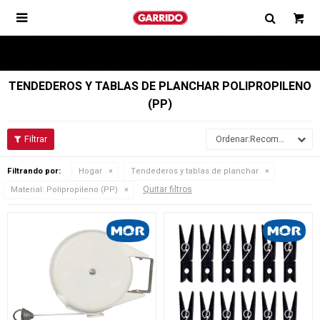

TENDEDEROS Y TABLAS DE PLANCHAR POLIPROPILENO
(PP)
Recomendados
Filtrando por:
Hogar
Tendederos y tablas de planchar
Quitar filtros
Material:
Polipropileno (PP)