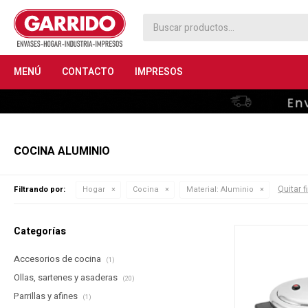
MENÚ
CONTACTO
IMPRESOS
COCINA ALUMINIO
Quitar f
Filtrando por:
Hogar
Cocina
Material:
Aluminio
Categorías
Accesorios de cocina
(1)
Ollas, sartenes y asaderas
(20)
Parrillas y afines
(1)