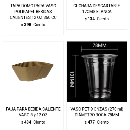
TAPA DOMO PARA VASO
CUCHARA DESCARTABLE
POLIPAPEL BEBIDAS
17CMS BLANCA
CALIENTES 12 OZ 360 CC
134
Ciento
$
398
Ciento
$
FAJA PARA BEBIDA CALIENTE
VASO PET 9 ONZAS (270 ml)
VASO 8 y 12 OZ
DIÁMETRO BOCA 78MM
434
Ciento
477
Ciento
$
$