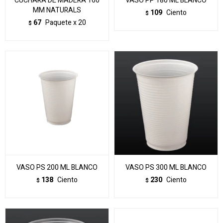
CUCHARA DE MADERA 160
VASO PP 180 ML BLANCO
MM NATURALS
109
Ciento
$
67
Paquete x 20
$
VASO PS 200 ML BLANCO
VASO PS 300 ML BLANCO
138
Ciento
230
Ciento
$
$