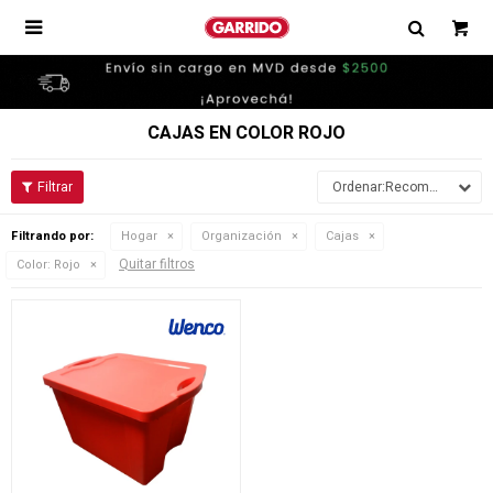

CAJAS EN COLOR ROJO
Recomendados
Filtrando por:
Hogar
Organización
Cajas
Quitar filtros
Color:
Rojo