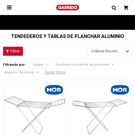

TENDEDEROS Y TABLAS DE PLANCHAR ALUMINIO
Recomendados
Filtrando por:
Hogar
Tendederos y tablas de planchar
Quitar filtros
Material:
Aluminio