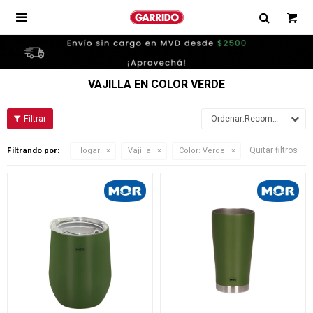

VAJILLA EN COLOR VERDE
Recomendados
Quitar filtros
Filtrando por:
Hogar
Vajilla
Color:
Verde