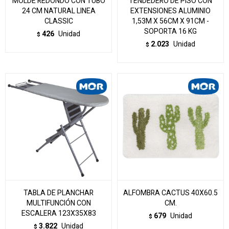
MOLDE REDONDO CON TUBO
TENDEDERO DE PISO CON
24 CM NATURAL LINEA
EXTENSIONES ALUMINIO
CLASSIC
1,53M X 56CM X 91CM -
SOPORTA 16 KG
426
Unidad
$
2.023
Unidad
$
TABLA DE PLANCHAR
ALFOMBRA CACTUS 40X60.5
MULTIFUNCIÓN CON
CM.
ESCALERA 123X35X83
679
Unidad
$
3.822
Unidad
$