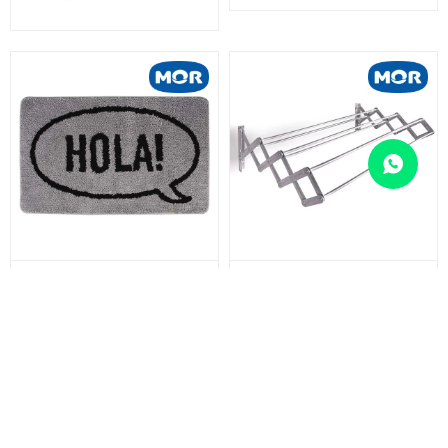
ALFOMBRA HOLA 40x60.5
TENDEDERO PLEGABLE
CM.
PARED ALUMINIO 80CM 42CM
X 80CM X 16CM - SOPORTA
679
Unidad
$
10 KG
1.180
Unidad
$