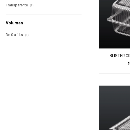
Transparente
(8)
Volumen
De 0 a 1lts
(8)
BLISTER C
$