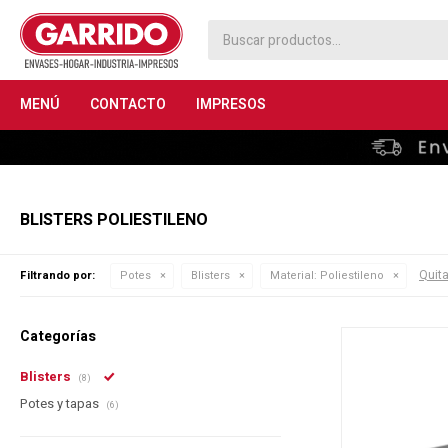
MENÚ
CONTACTO
IMPRESOS
BLISTERS POLIESTILENO
Quita
Filtrando por:
Potes
Blisters
Material:
Poliestileno
Categorías
Blisters
(8)
Potes y tapas
(6)