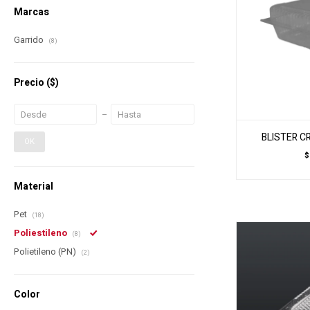
Marcas
Garrido
(8)
Precio
($)
BLISTER C
OK
$
Material
Pet
(18)
Poliestileno
(8)
Polietileno (PN)
(2)
Color