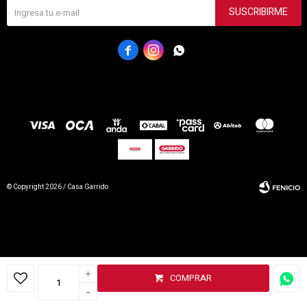
SUSCRIBIRME



© Copyright 2026 / Casa Garrido
+
COMPRAR
Fenicio
-