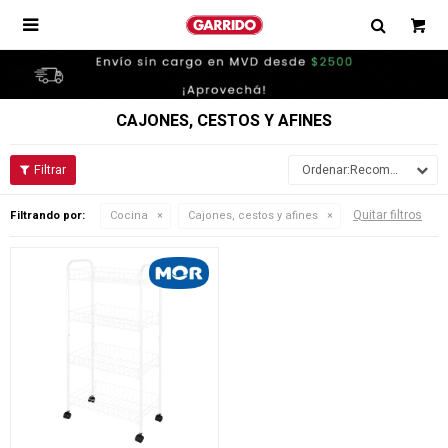

CAJONES, CESTOS Y AFINES
Recomendados
Quitar filtros
Filtrando por:
Cocina
Cajones, cestos y afines