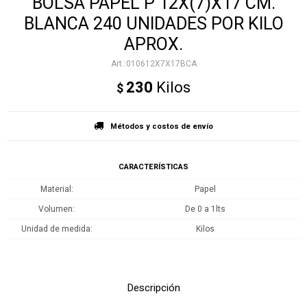
BOLSA PAPEL P 12X(7)X17 CM.
BLANCA 240 UNIDADES POR KILO
APROX.
010612X7X17BCA
230
Kilos
$
Métodos y costos de envío
CARACTERÍSTICAS
Material
Papel
Volumen
De 0 a 1lts
Unidad de medida
Kilos
Descripción