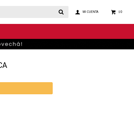
0
$
CA