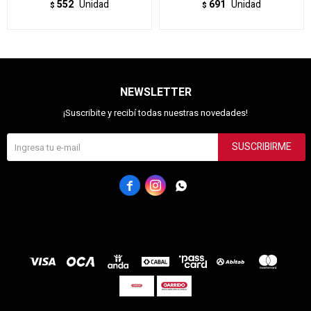
552
Unidad
691
Unidad
$
$
NEWSLETTER
¡Suscribite y recibí todas nuestras novedades!
SUSCRIBIRME


