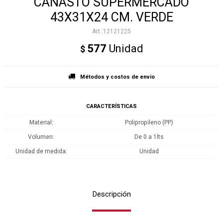
CANASTO SUPERMERCADO
43X31X24 CM. VERDE
12121225
577
Unidad
$
Métodos y costos de envío
CARACTERÍSTICAS
Material
Polipropileno (PP)
Volumen
De 0 a 1lts
Unidad de medida
Unidad
Descripción