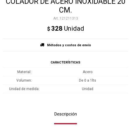
COLADOR DE ACERO INOXIDABLE 20
CM.
121211313
328
Unidad
$
Métodos y costos de envío
CARACTERÍSTICAS
Material
Acero
Volumen
De 0 a 1lts
Unidad de medida
Unidad
Descripción