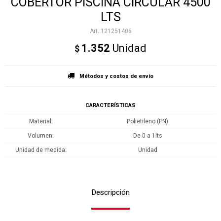
COBERTOR PISCINA CIRCULAR 4500
LTS
121251406
1.352
Unidad
$
Métodos y costos de envío
CARACTERÍSTICAS
Material
Polietileno (PN)
Volumen
De 0 a 1lts
Unidad de medida
Unidad
Descripción