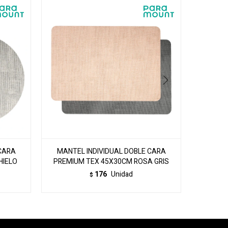
CARA
MANTEL INDIVIDUAL DOBLE CARA
MANTE
HIELO
PREMIUM TEX 45X30CM ROSA GRIS
P
176
Unidad
$