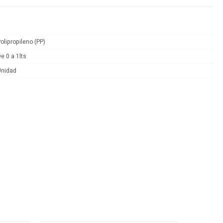
olipropileno (PP)
e 0 a 1lts
Unidad