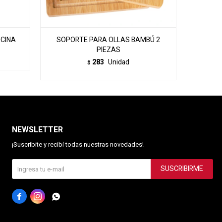
OCINA
SOPORTE PARA OLLAS BAMBÚ 2
CUB
PIEZAS
283
Unidad
$
NEWSLETTER
¡Suscribite y recibí todas nuestras novedades!
SUSCRIBIRME


