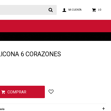
0
$
LICONA 6 CORAZONES
COMPRAR
vío