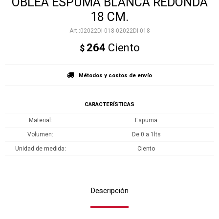
OBLEA ESPUMA BLANCA REDONDA
18 CM.
02022DI-018-02022DI-018
264
Ciento
$
Métodos y costos de envío
CARACTERÍSTICAS
Material
Espuma
Volumen
De 0 a 1lts
Unidad de medida
Ciento
Descripción