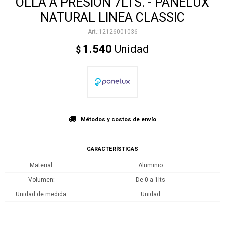
OLLA A PRESIÓN 7LTS. - PANELUX
NATURAL LINEA CLASSIC
12126001036
1.540
Unidad
$
Métodos y costos de envío
CARACTERÍSTICAS
Material
Aluminio
Volumen
De 0 a 1lts
Unidad de medida
Unidad