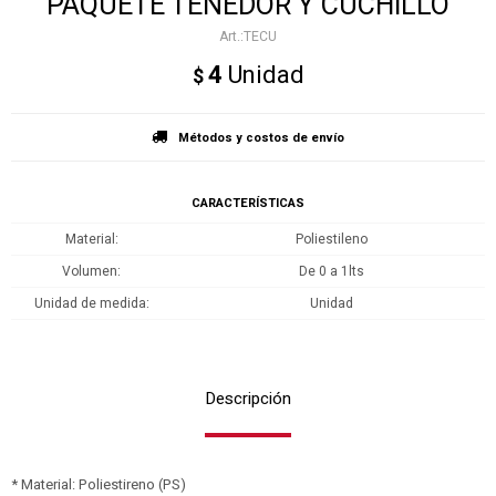
PAQUETE TENEDOR Y CUCHILLO
TECU
4
Unidad
$
Métodos y costos de envío
CARACTERÍSTICAS
Material
Poliestileno
Volumen
De 0 a 1lts
Unidad de medida
Unidad
Descripción
* Material: Poliestireno (PS)