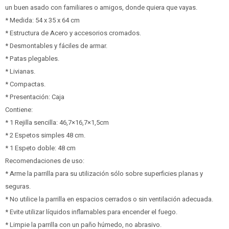
un buen asado con familiares o amigos, donde quiera que vayas.
* Medida: 54 x 35 x 64 cm
* Estructura de Acero y accesorios cromados.
* Desmontables y fáciles de armar.
* Patas plegables.
* Livianas.
* Compactas.
* Presentación: Caja
Contiene:
* 1 Rejilla sencilla: 46,7×16,7×1,5cm
* 2 Espetos simples 48 cm.
* 1 Espeto doble: 48 cm
Recomendaciones de uso:
* Arme la parrilla para su utilización sólo sobre superficies planas y
seguras.
* No utilice la parrilla en espacios cerrados o sin ventilación adecuada.
* Evite utilizar líquidos inflamables para encender el fuego.
* Limpie la parrilla con un paño húmedo, no abrasivo.