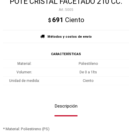
POTE CRISTAL FACETADO 210 CC.
5005
691
Ciento
$
Métodos y costos de envío
CARACTERÍSTICAS
Material
Poliestileno
Volumen
De 0 a 1lts
Unidad de medida
Ciento
Descripción
* Material: Poliestireno (PS)