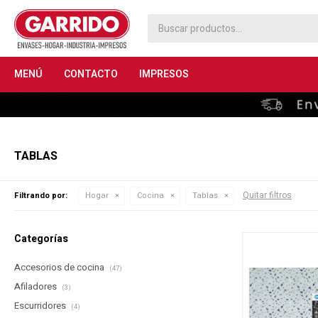
MENÚ
CONTACTO
IMPRESOS
TABLAS
Quitar filtros
Filtrando por:
Hogar
Cocina
Tablas
Categorías
Accesorios de cocina
(47)
Afiladores
(3)
Escurridores
(4)