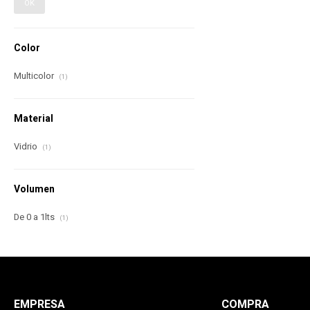
OK
Color
Multicolor
(1)
Material
Vidrio
(1)
Volumen
De 0 a 1lts
(1)
EMPRESA
COMPRA