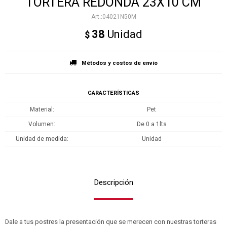
TORTERA REDONDA 23X10 CM
04021N50M
38
Unidad
$
Métodos y costos de envío
CARACTERÍSTICAS
Material
Pet
Volumen
De 0 a 1lts
Unidad de medida
Unidad
Descripción
Dale a tus postres la presentación que se merecen con nuestras torteras