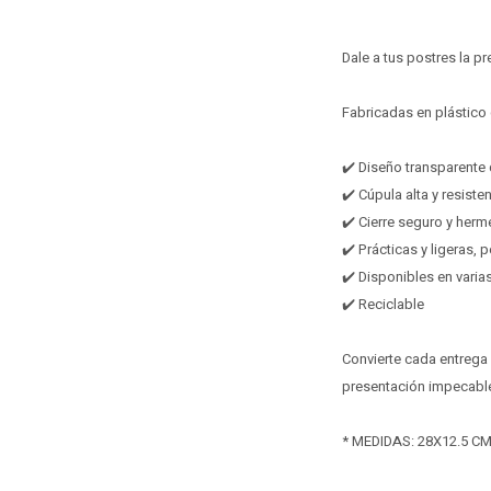
Dale a tus postres la p
Fabricadas en plástico d
✔️ Diseño transparente 
✔️ Cúpula alta y resiste
✔️ Cierre seguro y herm
✔️ Prácticas y ligeras, 
✔️ Disponibles en varia
✔️ Reciclable
Convierte cada entrega 
presentación impecabl
* MEDIDAS: 28X12.5 CM