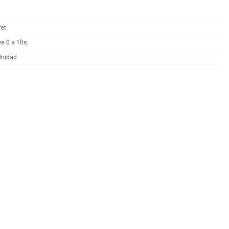
et
e 0 a 1lts
Unidad