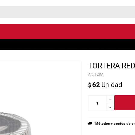
TORTERA RED
T28A
62
Unidad
$
+
-
Métodos y costos de en