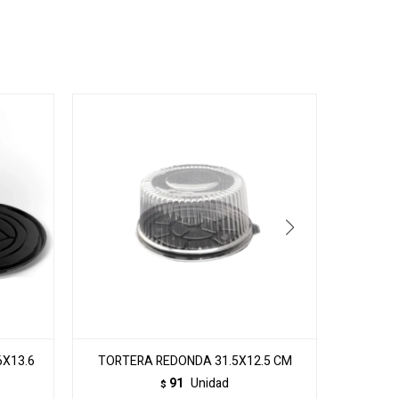
6X13.6
TORTERA REDONDA 31.5X12.5 CM
TORTERA
91
Unidad
$