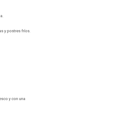
a.
as y postres fríos.
resco y con una