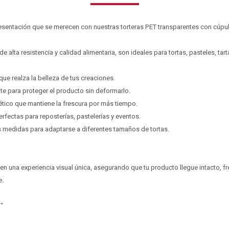
resentación que se merecen con nuestras torteras PET transparentes con cúpul
e alta resistencia y calidad alimentaria, son ideales para tortas, pasteles, tart
que realza la belleza de tus creaciones.
nte para proteger el producto sin deformarlo.
ético que mantiene la frescura por más tiempo.
perfectas para reposterías, pastelerías y eventos.
s medidas para adaptarse a diferentes tamaños de tortas.
en una experiencia visual única, asegurando que tu producto llegue intacto, f
e.
"