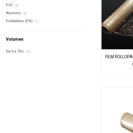
PVC
(6)
Aluminio
(6)
Polietileno (PN)
(1)
Volumen
De 0 a 1lts
(14)
FILM ROLLOPA