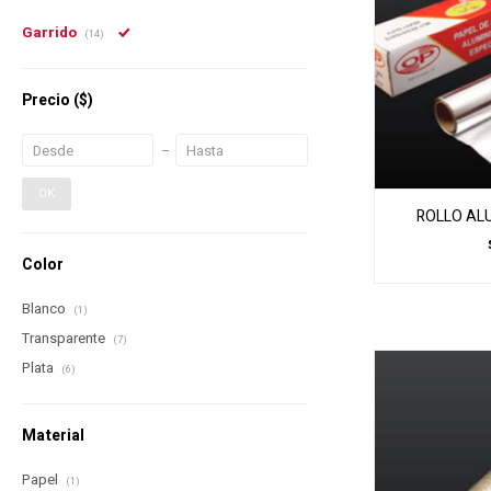
Garrido
(14)
Precio
($)
OK
ROLLO ALU
Color
Blanco
(1)
Transparente
(7)
Plata
(6)
Material
Papel
(1)