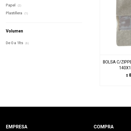
Papel
(2)
Plastillera
(1)
Volumen
De 0 a 1lts
(6)
BOLSA C/ZIPP
140X
$
EMPRESA
COMPRA