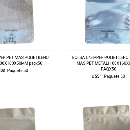
PER PET MAS POLIETILENO
BOLSA C/ZIPPER POLIETILENO
00X160X50MM paqx50
MAS PET METALI 100X160
PAQX50
403
Paquete 50
551
Paquete 50
$