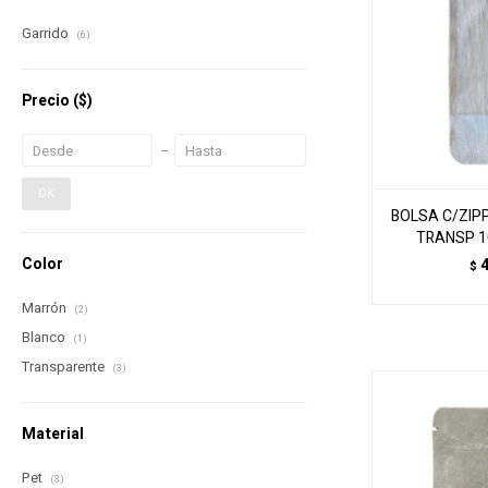
Garrido
(6)
Precio
($)
OK
BOLSA C/ZIP
TRANSP 1
Color
$
Marrón
(2)
Blanco
(1)
Transparente
(3)
Material
Pet
(3)