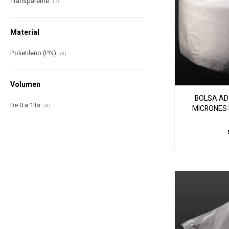
Transparente
(7)
Material
Polietileno (PN)
(8)
Volumen
BOLSA AD 
De 0 a 1lts
(8)
MICRONES 