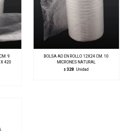
CM. 9
BOLSA AD EN ROLLO 12X24 CM. 10
X 420
MICRONES NATURAL
328
Unidad
$