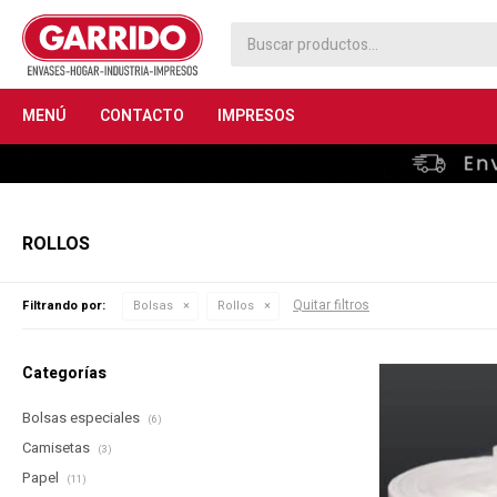
MENÚ
CONTACTO
IMPRESOS
ROLLOS
Quitar filtros
Filtrando por:
Bolsas
Rollos
Categorías
Bolsas especiales
(6)
Camisetas
(3)
Papel
(11)