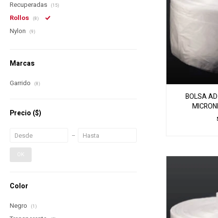
Recuperadas
(15)
Rollos
(8)
Nylon
(9)
Marcas
Garrido
(8)
BOLSA AD 
MICRON
Precio
($)
OK
Color
Negro
(1)