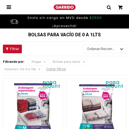

BOLSAS PARA VACÍO DE 0 A 1LTS
Recomendados
Filtrando por:
Hogar
Bolsas para vacío
Quitar filtros
Volumen:
De 0 a 1lts