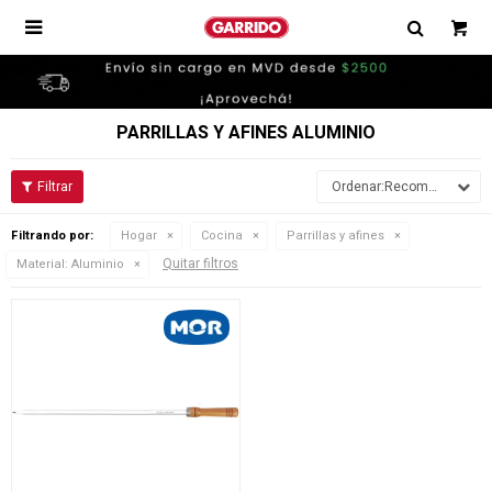

PARRILLAS Y AFINES ALUMINIO
Recomendados
Filtrando por:
Hogar
Cocina
Parrillas y afines
Quitar filtros
Material:
Aluminio