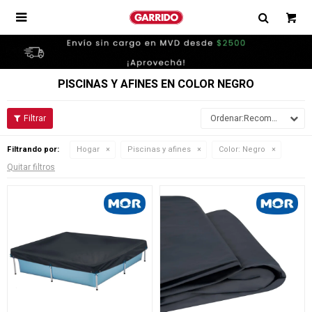

PISCINAS Y AFINES EN COLOR NEGRO
Recomendados
Filtrando por:
Hogar
Piscinas y afines
Color:
Negro
Quitar filtros