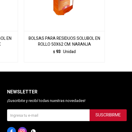
SOL EN
BOLSAS PARA RESIDUOS SOLUBOL EN
BOLSAS 
E
ROLLO 50X62 CM. NARANJA
R
93
Unidad
$
NEWSLETTER
¡Suscribite y recibí todas nuestras novedades!
SUSCRIBIRME


