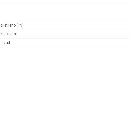
olietileno (PN)
e 0 a 1lts
Unidad