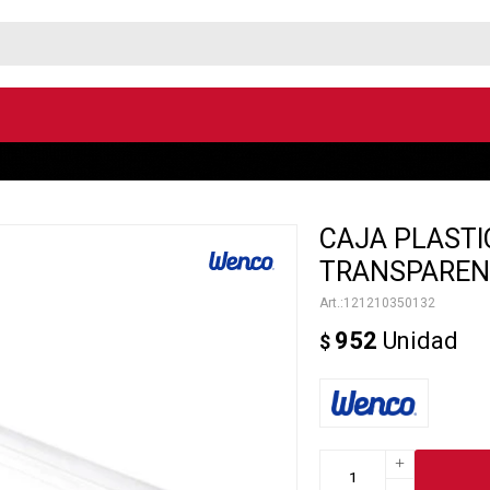
CAJA PLASTI
TRANSPARENT
121210350132
952
Unidad
$
+