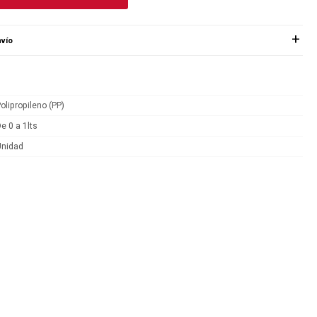
vío
olipropileno (PP)
e 0 a 1lts
Unidad