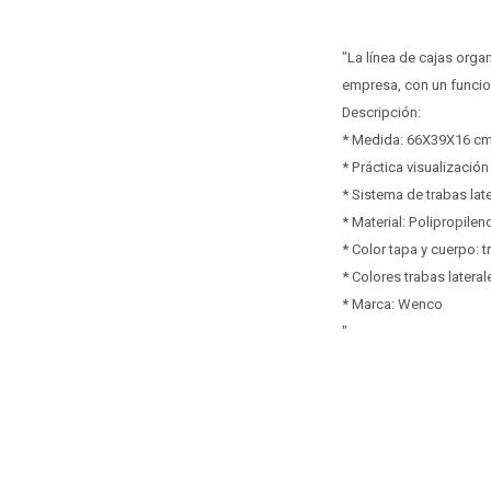
"La línea de cajas org
empresa, con un funcion
Descripción:
* Medida: 66X39X16 c
* Práctica visualización
* Sistema de trabas late
* Material: Polipropilen
* Color tapa y cuerpo: t
* Colores trabas lateral
* Marca: Wenco
"