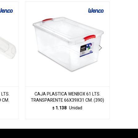
LTS.
CAJA PLASTICA WENBOX 61 LTS.
CAJA
 CM.
TRANSPARENTE 66X39X31 CM. (390)
60
1.138
Unidad
$