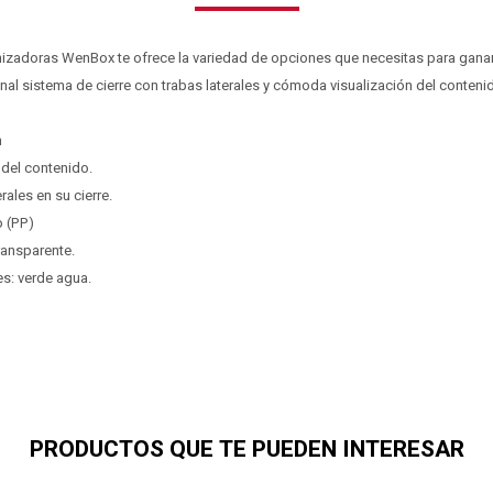
anizadoras WenBox te ofrece la variedad de opciones que necesitas para ganar
al sistema de cierre con trabas laterales y cómoda visualización del conteni
m
 del contenido.
rales en su cierre.
o (PP)
ransparente.
es: verde agua.
PRODUCTOS QUE TE PUEDEN INTERESAR