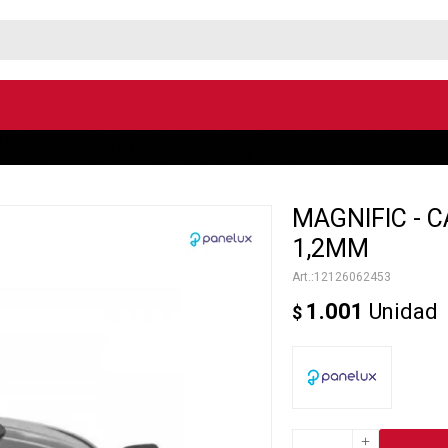
MAGNIFIC - C
1,2MM
12126062453
1.001
Unidad
$
+