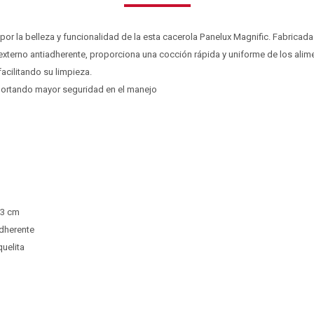
r la belleza y funcionalidad de la esta cacerola Panelux Magnific. Fabricada
 externo antiadherente, proporciona una cocción rápida y uniforme de los alim
facilitando su limpieza.
portando mayor seguridad en el manejo
,3 cm
adherente
uelita