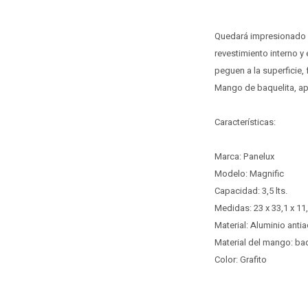
Quedará impresionado po
revestimiento interno y
peguen a la superficie, 
Mango de baquelita, a
Características:
Marca: Panelux
Modelo: Magnific
Capacidad: 3,5 lts.
Medidas: ‎23 x 33,1 x 11
Material: Aluminio anti
Material del mango: baq
Color: Grafito