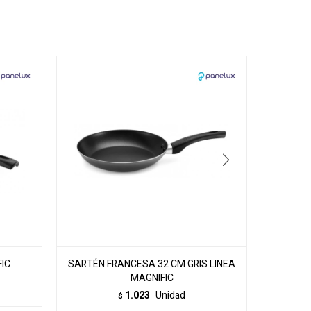
IC
SARTÉN FRANCESA 32 CM GRIS LINEA
OLLA A
MAGNIFIC
GR
1.023
Unidad
$