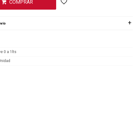
COMPRAR
vío
e 0 a 1lts
Unidad