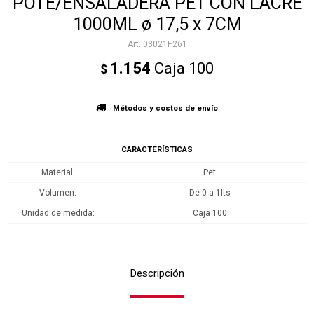
POTE/ENSALADERA PET CON LACRE
1000ML ø 17,5 x 7CM
03021F261
1.154
Caja 100
$
Métodos y costos de envío
CARACTERÍSTICAS
Material
Pet
Volumen
De 0 a 1lts
Unidad de medida
Caja 100
Descripción