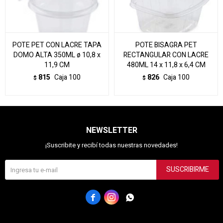
POTE PET CON LACRE TAPA
POTE BISAGRA PET
DOMO ALTA 350ML ø 10,8 x
RECTANGULAR CON LACRE
11,9 CM
480ML 14 x 11,8 x 6,4 CM
815
Caja 100
826
Caja 100
$
$
NEWSLETTER
¡Suscribite y recibí todas nuestras novedades!
SUSCRIBIRME


