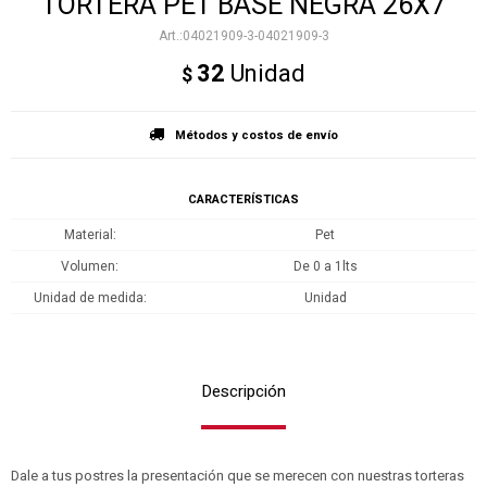
TORTERA PET BASE NEGRA 26X7
04021909-3-04021909-3
32
Unidad
$
Métodos y costos de envío
CARACTERÍSTICAS
Material
Pet
Volumen
De 0 a 1lts
Unidad de medida
Unidad
Descripción
Dale a tus postres la presentación que se merecen con nuestras torteras